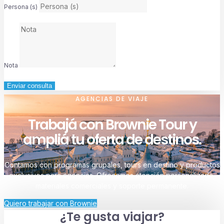
Persona (s)
Nota
Enviar consulta
AGENCIAS DE VIAJE
Trabajá con Brownie Tour y
ampliá tu oferta de destinos.
Contamos con programas grupales, tours en destino y productos
exclusivos para agencias. Ofrecemos atención personalizada,
materiales comerciales y soporte permanente.
Quiero trabajar con Brownie
¿Te gusta viajar?