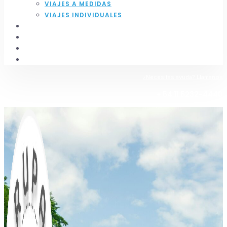
VIAJES A MEDIDAS
VIAJES INDIVIDUALES
NUESTROS HOTELES
NOSOTROS
SUCURSALES
CONTACTO
¿Necesitas ayuda? Llamanos
+ 54 11 5232-4440