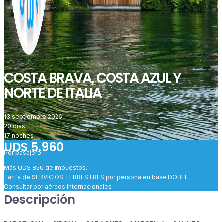
COSTA BRAVA, COSTA AZUL Y
NORTE DE ITALIA
13 septiembre 2026
20 días
17 noches
UDS 5.960
Por pasajero
Más UDS 850 de impuestos.
Tarifa de SERVICIOS TERRESTRES por persona en base DOBLE.
Consultar por aéreos internacionales.
Descripción