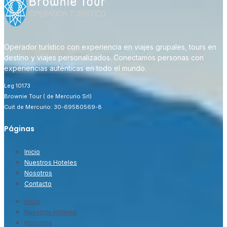
Operador turístico con experiencia en viajes grupales, tours en
destino y viajes personalizados. Conectamos personas con
experiencias auténticas en todo el mundo.
Leg 10173
Brownie Tour ( de Mercurio Srl)
Cuit de Mercurio: 30-69580569-8
Páginas
Inicio
Nuestros Hoteles
Nosotros
Contacto
Inicio
Nuestros Hoteles
Nosotros