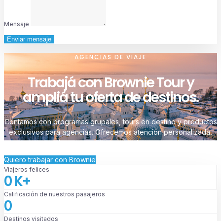
Mensaje
Enviar mensaje
AGENCIAS DE VIAJE
Trabajá con Brownie Tour y
ampliá tu oferta de destinos.
Contamos con programas grupales, tours en destino y productos
exclusivos para agencias. Ofrecemos atención personalizada,
materiales comerciales y soporte permanente.
Quiero trabajar con Brownie
Viajeros felices
0
K+
Calificación de nuestros pasajeros
0
Destinos visitados