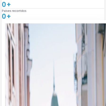
0
+
Países recorridos
0
+