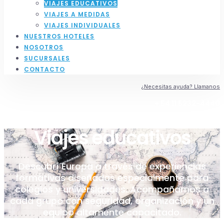
VIAJES EDUCATIVOS
VIAJES A MEDIDAS
VIAJES INDIVIDUALES
NUESTROS HOTELES
NOSOTROS
SUCURSALES
CONTACTO
¿Necesitas ayuda? Llamanos
+ 54 11 5232-4440
Viajes educativos
Descubrí Europa a través de experiencias
formativas diseñadas especialmente para
colegios y universidades. Acompañamos a
cada grupo con seguridad, organización y un
equipo altamente capacitado.